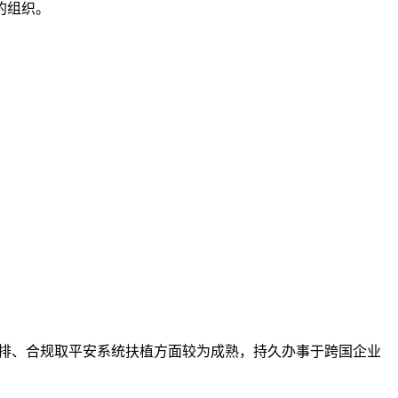
的组织。
厂商正在流程编排、合规取平安系统扶植方面较为成熟，持久办事于跨国企业