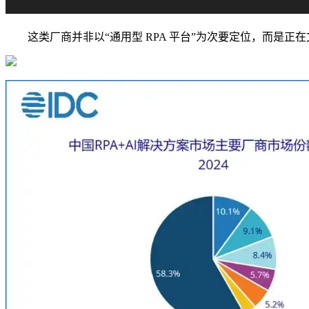
这类厂商并非以“通用型 RPA 平台”为次要定位，而是正