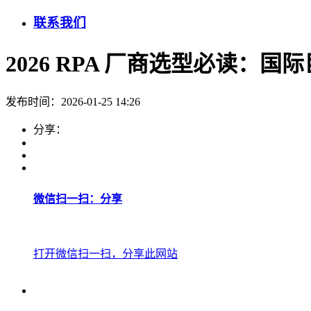
联系我们
2026 RPA 厂商选型必读：
发布时间：2026-01-25 14:26
分享：
微信扫一扫：分享
打开微信扫一扫，分享此网站