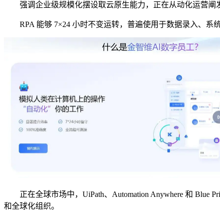
强调企业级规模化摆设取云原生能力，正在从动化运营阐发
RPA 能够 7×24 小时不变运转，普遍使用于数据录入、
正在全球市场中，UiPath、Automation Anywhere
和全球化组织。