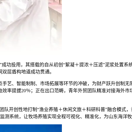
成功投用，其搭载的自从初创“絮凝＋提浓＋压滤”泥浆处置系
洞双层盾构地道成功贯通。
艺、智能制制、市场拓展等环节的冲破，为财产跃升创制无限
效率提拔20％；正在出口范畴，青年外贸团队精准对接海外市
团队开创性地打制“渔业养殖＋休闲文旅＋科研科普”融合模式，
质监测系统，让牧场养殖实现全程可视化、精准化，为山东海洋