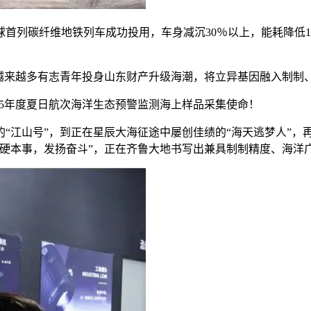
列碳纤维地铁列车成功投用，车身减沉30％以上，能耗降低1
来越多有志青年投身山东财产升级海潮，将立异基因融入制制
5年度夏日航次海洋生态预警监测海上样品采集使命！
江山号”，到正在星辰大海征途中屡创佳绩的“海天逃梦人”，再
过硬本事，发扬奋斗”，正在齐鲁大地书写出兼具制制精度、海洋