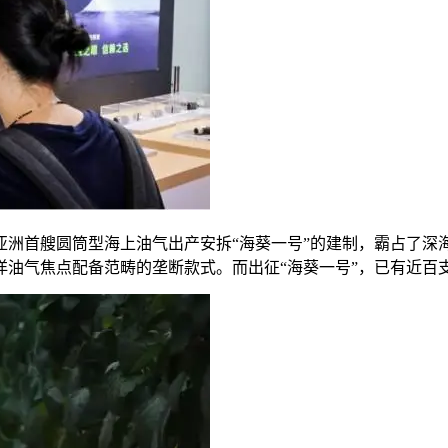
首艘圆筒型海上油气出产安拆“海葵一号”的建制，霸占了深
洋油气焦点配备范畴的垄断款式。而出征“海葵一号”，已有近百