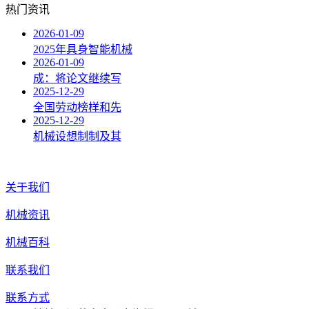
热门资讯
2026-01-09
2025年具身智能机械
2026-01-09
成：将论文继续写
2025-12-29
全国劳动榜样和先
2025-12-29
机械设想制制及其
关于我们
机械资讯
机械百科
联系我们
联系方式