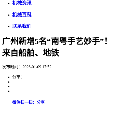
机械资讯
机械百科
联系我们
广州新增5名“南粤手艺妙手”！
来自船舶、地铁
发布时间：2026-01-09 17:52
分享：
微信扫一扫：分享