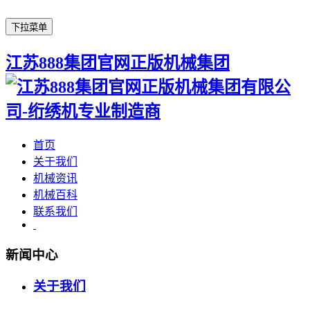
下拉菜单
江苏888集团官网正版机械集团
首页
关于我们
机械资讯
机械百科
联系我们
新闻中心
关于我们