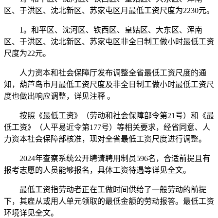
区、于洪区、沈北新区、苏家屯区月最低工资尺度为2230元。
1。和平区、沈河区、铁西区、皇姑区、大东区、浑南
区、于洪区、沈北新区、苏家屯区非全日制工做小时最低工资
尺度为22元。
人力资本和社会保障厅发布调整全省最低工资尺度的通
知，葫芦岛市月最低工资尺度及非全日制工做小时最低工资尺
度也做出响应调整，详见注释 。
按照《最低工资》（劳动和社会保障部令第21号）和《最
低工资》（人平易近令第177号）等相关要求，经省同意、人
力资本社会保障部核准，现对全省最低工资尺度进行调整。
2024年查察系统公开聘请聘用制员596名，合适前提且有
报考志愿的人员能够报名，具体工资待遇等详见全文。
最低工资指劳动者正在工做时间供给了一般劳动的前提
下，其雇从或用人单元领取的最低金额的劳动报答。最低工资
环境详见全文。