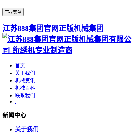
下拉菜单
江苏888集团官网正版机械集团
首页
关于我们
机械资讯
机械百科
联系我们
新闻中心
关于我们