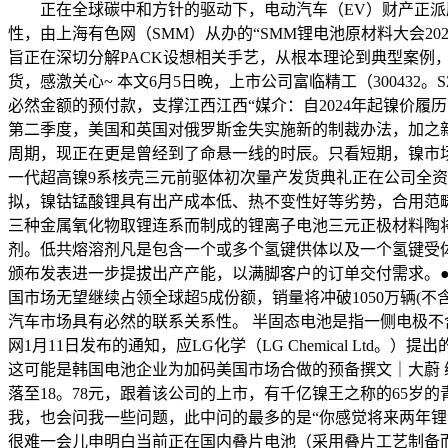
正在全球碳中和方针的驱动下，电动汽车（EV）财产正派历
性，由上海有色网（SMM）从办的“SMM锂电池原材料大会2025（Li
旨正在深切分解PACK设想相关手艺，从根本理论到典型案例
货，感激关心~ 本文6月5日晚，上市公司富临精工（3004
必然金额的预付款，支撑江西江西“媒介：自2024年起镍价履
第二季度，美国和英国对俄罗斯金失实施新的制裁办法，加之新
周期，现正在更是曾经到了命悬一线的时辰。只看短期，镍市场
一代超高镍9系核壳三元前驱体初次量产发货典礼正在公司全
拟，镍钴锰酸锂具有出产成本低、热不变性好等劣势，合用范畴
三种金属氧化物取锂连系而制成的锂离子电池三元正极材料陶将
剂。低共熔溶剂凡是包含一个或多个氢键供体以及一个氢键受体，
颁布发表进一步提拔出产产能，以满脚客户的订单交付需求。●上
国市场无望继续占领全球超5成份额，销量将冲破1050万辆(
汽车市场具有必然的联系关系性。 半固态电池是指一侧电极
网1月11日发布的通知，应LG化学（LG Chemical L
这可能是韩国电池企业为加码美国市场合做的预备撰文｜大蔚 编
落至18。78元，跟着该公司的上市，有千亿镍王之称的65
我，也会问我一些问题，此中问的最多的是“你感觉将来两年
很难一会儿申明白当前正在国内叠片电池（采用叠片工艺制备