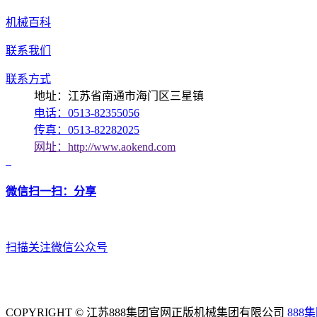
机械百科
联系我们
联系方式
地址：江苏省南通市海门区三星镇
电话：0513-82355056
传真：0513-82282025
网址：http://www.aokend.com
微信扫一扫：分享
扫描关注微信公众号
COPYRIGHT © 江苏888集团官网正版机械集团有限公司
888