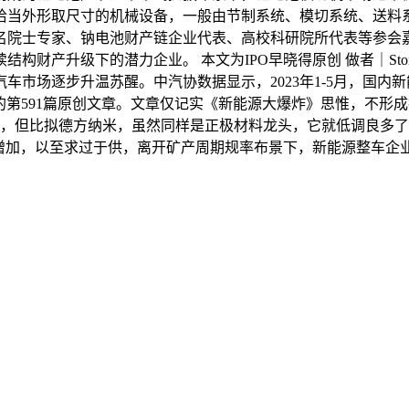
外形取尺寸的机械设备，一般由节制系统、模切系统、送料系统、
名院士专家、钠电池财产链企业代表、高校科研院所代表等参会
级下的潜力企业。 本文为IPO早晓得原创 做者｜Stone Jin 
车市场逐步升温苏醒。中汽协数据显示，2023年1-5月，国内新
大爆炸的第591篇原创文章。文章仅记实《新能源大爆炸》思惟，不
倍，但比拟德方纳米，虽然同样是正极材料龙头，它就低调良多
速增加，以至求过于供，离开矿产周期规率布景下，新能源整车企