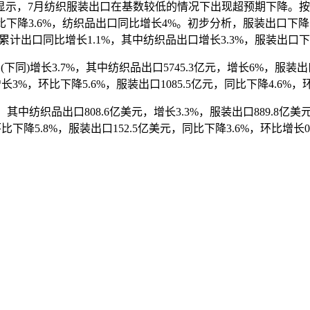
示，7月纺织服装出口在基数较低的情况下出现超预期下降。按美
比下降3.6%，纺织品出口同比增长4%。初步分析，服装出口
累计出口同比增长1.1%，其中纺织品出口增长3.3%，服装出口下降
下同)增长3.7%，其中纺织品出口5745.3亿元，增长6%，服装出口6
3%，环比下降5.6%，服装出口1085.5亿元，同比下降4.6%，环
，其中纺织品出口808.6亿美元，增长3.3%，服装出口889.8亿美
下降5.8%，服装出口152.5亿美元，同比下降3.6%，环比增长0