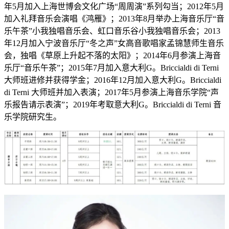
年5月加入上海世博会文化广场“周周演”系列勾当；2012年5月
加入礼拜音乐会演唱《鸿雁》；2013年8月举办上海音乐厅“音
乐午茶”小我独唱音乐会、虹口音乐谷小我独唱音乐会；2013
年12月加入宁波音乐厅“冬之声”女高音歌唱家孟锦慧师生音乐
会，独唱《草原上升起不落的太阳》；2014年6月参演上海音
乐厅“音乐午茶”；2015年7月加入意大利G。Briccialdi di Terni
大师班进修并获得学金；2016年12月加入意大利G。Briccialdi
di Terni 大师班并加入表演；2017年5月参演上海音乐学院“声
乐报告请示表演”；2019年考取意大利G。Briccialdi di Terni 音
乐学院研究生。