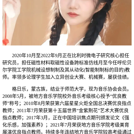
2020年10月至2022年9月正在比利时微电子研究核心担任
研究员，担任磁性材料取磁性设备跨标准仿线月至今任呼伦贝
尔学院工学院机械设想制制及其从动化(智能制制标的目的)教
师。率领多论理学生加入立异创业大赛、机械赛，屡获佳绩。
格日乐，蒙古族，结业于师范大学，现为音乐协会会员。
2008年5月，被地方音乐学院校外音乐考级核心授予“优良教
师”称号；2010年8月荣获第六届星星火炬全国总决赛优良指点
教师；2011年7月荣获第十五届世界“金紫荆花”艺术大赛优良
指点教师；2017年3月，正在中国培训焦点期刊颁发论文《强
化乐感，加强素养》；2021年7月荣获地方音乐学院考级美育
展演优良指点教师。持续多年连结地方音乐学院较高考级通过