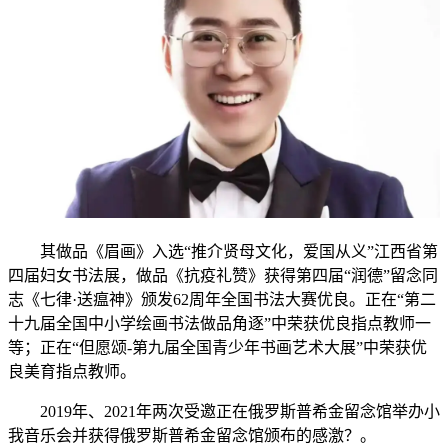
其做品《眉画》入选“推介贤母文化，爱国从义”江西省第
四届妇女书法展，做品《抗疫礼赞》获得第四届“润德”留念同
志《七律·送瘟神》颁发62周年全国书法大赛优良。正在“第二
十九届全国中小学绘画书法做品角逐”中荣获优良指点教师一
等；正在“但愿颂-第九届全国青少年书画艺术大展”中荣获优
良美育指点教师。
2019年、2021年两次受邀正在俄罗斯普希金留念馆举办小
我音乐会并获得俄罗斯普希金留念馆颁布的感激？。