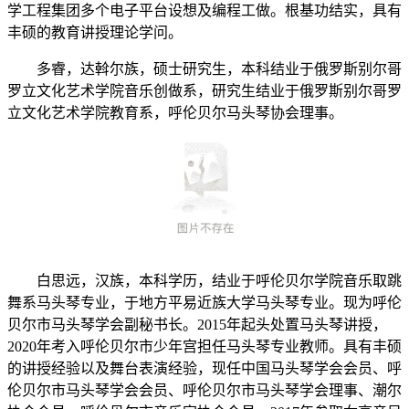
学工程集团多个电子平台设想及编程工做。根基功结实，具有
丰硕的教育讲授理论学问。
多睿，达斡尔族，硕士研究生，本科结业于俄罗斯别尔哥
罗立文化艺术学院音乐创做系，研究生结业于俄罗斯别尔哥罗
立文化艺术学院教育系，呼伦贝尔马头琴协会理事。
白思远，汉族，本科学历，结业于呼伦贝尔学院音乐取跳
舞系马头琴专业，于地方平易近族大学马头琴专业。现为呼伦
贝尔市马头琴学会副秘书长。2015年起头处置马头琴讲授，
2020年考入呼伦贝尔市少年宫担任马头琴专业教师。具有丰硕
的讲授经验以及舞台表演经验，现任中国马头琴学会会员、呼
伦贝尔市马头琴学会会员、呼伦贝尔市马头琴学会理事、潮尔