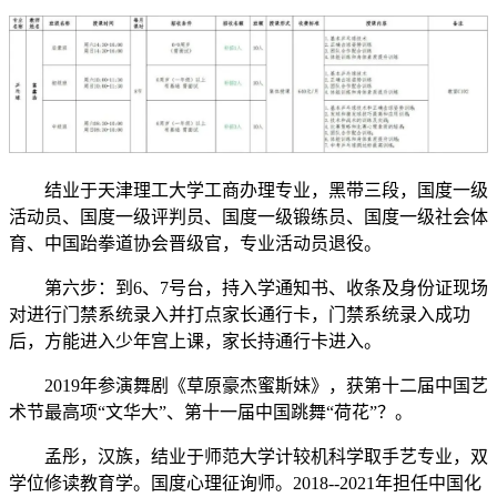
结业于天津理工大学工商办理专业，黑带三段，国度一级
活动员、国度一级评判员、国度一级锻练员、国度一级社会体
育、中国跆拳道协会晋级官，专业活动员退役。
第六步：到6、7号台，持入学通知书、收条及身份证现场
对进行门禁系统录入并打点家长通行卡，门禁系统录入成功
后，方能进入少年宫上课，家长持通行卡进入。
2019年参演舞剧《草原豪杰蜜斯妹》，获第十二届中国艺
术节最高项“文华大”、第十一届中国跳舞“荷花”？。
孟彤，汉族，结业于师范大学计较机科学取手艺专业，双
学位修读教育学。国度心理征询师。2018--2021年担任中国化