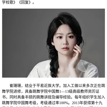
学校歌》《回复》。
崔珊珊，结业于平易近族大学。加入工做以来多次正在跳
舞学院进修，具备跳舞学院中国舞1—13级高级教师资历证
书，同时具备丰硕的跳舞讲授及编导经验。每年组织学生加入
跳舞学院中国舞考级，考级通过率100%。2013年获得第十九