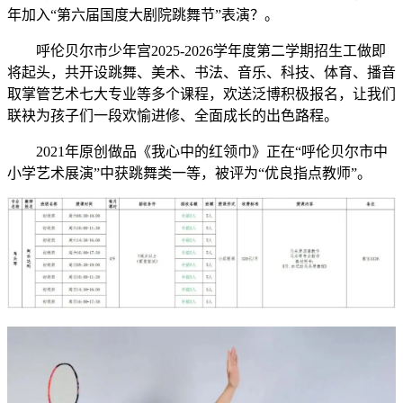
年加入“第六届国度大剧院跳舞节”表演？。
呼伦贝尔市少年宫2025-2026学年度第二学期招生工做即
将起头，共开设跳舞、美术、书法、音乐、科技、体育、播音
取掌管艺术七大专业等多个课程，欢送泛博积极报名，让我们
联袂为孩子们一段欢愉进修、全面成长的出色路程。
2021年原创做品《我心中的红领巾》正在“呼伦贝尔市中
小学艺术展演”中获跳舞类一等，被评为“优良指点教师”。