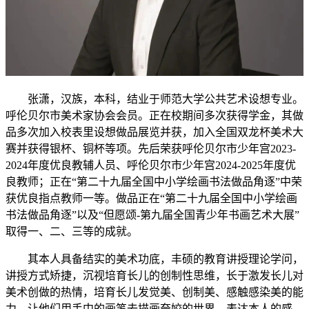
张潇，汉族，本科，结业于师范大学公共艺术设想专业。
呼伦贝尔市美术家协会会员。正在校期间多次获得学金，其做
品多次加入校表里设想做品展览并获，加入全国双龙杯美术大
赛并获得银杯、铜杯等项。先后荣获呼伦贝尔市少年宫2023-
2024年度优良教辅人员、呼伦贝尔市少年宫2024-2025年度优
良教师；正在“第二十九届全国中小学绘画书法做品角逐”中荣
获优良指点教师一等。做品正在“第二十九届全国中小学绘画
书法做品角逐”以及“但愿颂-第九届全国青少年书画艺术大展”
取得一、二、三等的成就。
其本人具备结实的美术功底，丰硕的教育讲授理论学问，
讲授方式矫捷，沉视培育长儿的创制性思维，长于激发长儿对
美术创做的热情，培育长儿发觉美、创制美、感触感染美的能
力，让他们用手中的画笔去描画夸姣的世界，表达本人的感