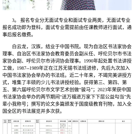
3。 报名专业分无面试专业和面试专业两类，无面试专业
报名成功即为登科，面试专业需提前由任课教师进行面试，通
事后报名缴费。
白云龙，汉族，结业于中国书院。现为自治区书法家协会
理事、自治区书法家协会教育委员会副从任、呼伦贝尔市书法
家协会副、呼伦贝尔市诗词协会理事。1990年起处置书法讲授
工做，1987--1989年正在江苏无锡书法班进修，先后九次加入
中国书法家协会举办的书法班。近二十年来，不竭完美讲授方
式，堆集了丰硕的少儿书法讲授经验。获得第三、第四、第
五、第六届呼伦贝尔市文学艺术创做“骏马”；2023年荣获中国
书法家协会举办的两节期间“送万福进万家下下层公益勾当”先
辈小我称号；撰写的论文多篇颁发于国度级教育刊物，加入全
国全区的书法展览并多次获。