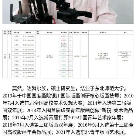
莫然，达斡尔族，硕士研究生，结业于东北师范大学。
2019年于中国国度画院银川国际版画创研核心版画技师；2010
年7月入选首届全国高校美术设想大赛；2014年入选第二届版
画双年展；2014年入围首届虚苑青年版画创做“新锐”美术做品
展；2015年7月入选常青藤打算2015中国青年艺术家年展；
2016年7月入选第三届版画双年展；2016年9月入选第十三届全
国高校版画年会做品展；2021年入选东北青年版画艺术展。