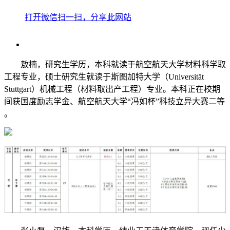
打开微信扫一扫，分享此网站
敖楠，研究生学历，本科就读于航空航天大学材料科学取
工程专业，硕士研究生就读于斯图加特大学（Universität
Stuttgart）机械工程（材料取出产工程）专业。本科正在校期
间获国度励志学金、航空航天大学“冯如杯”科技立异大赛二等
。