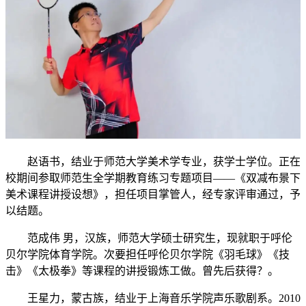
赵语书，结业于师范大学美术学专业，获学士学位。正在
校期间参取师范生全学期教育练习专题项目——《双减布景下
美术课程讲授设想》，担任项目掌管人，经专家评审通过，予
以结题。
范成伟 男，汉族，师范大学硕士研究生，现就职于呼伦
贝尔学院体育学院。次要担任呼伦贝尔学院《羽毛球》《技
击》《太极拳》等课程的讲授锻炼工做。曾先后获得？。
王星力，蒙古族，结业于上海音乐学院声乐歌剧系。2010