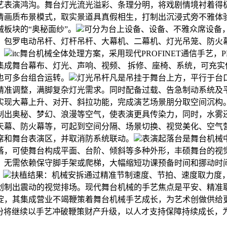
表演鸿沟。舞台灯光流光溢彩、条理分明，将戏剧情境衬着得极
画质布景模式，取实景道具真假相生，打制出沉浸式旁不雅体验。
板块的“奥秘面纱”。
可分为台上设备、设备、不雅众席设备
。包罗电动吊杆、灯杆吊杆、大幕机、二幕机、灯光吊笼、防火幕
。
itc舞台机械全体处理方案，采用现代PROFINET通信手
集成舞台幕布、灯光、声响、视频、 拆修、座椅、系统，可充实
也可多台组合运转。
灯光吊杆凡是吊挂于舞台上方，平行于台
精准调整，满脚复杂灯光需求。同时配备过载、告急制动系统及
实现大幕上升、对开、斜拉功能，完成演艺场景朋分取空间沉构
制出奥秘、梦幻、浪漫等空气，使表演更具传染力，同时，水雾
天幕、防火幕等，可起到空间分隔、场景切换、视觉美化、空气
席和舞台表演区，并取消防系统联动。
表演起落台是舞台机械
落，可使舞台构成平面、台阶、倾斜等多种外形，丰硕舞台的视
，无需依赖保守脚手架或爬梯，大幅缩短功课预备时间和挪动时
。
扶植结果：机械安拆通过精准节制速度、节拍、速度取力度
制出震动的视觉排场。现代舞台机械的手艺焦点是平安、精准取
，其集成营业不竭鞭策着舞台机械手艺成长，为艺术创做供给更
股份将继续以手艺冲破鞭策财产升级，以人才支持保障持续成长，