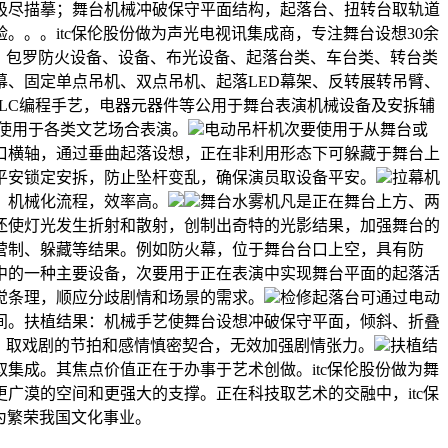
尽描摹；舞台机械冲破保守平面结构，起落台、扭转台取轨道
。。itc保伦股份做为声光电视讯集成商，专注舞台设想30余
，包罗防火设备、设备、布光设备、起落台类、车台类、转台类
、固定单点吊机、双点吊机、起落LED幕架、反转展转吊臂、
艺，PLC编程手艺，电器元器件等公用于舞台表演机械设备及安拆辅
使用于各类文艺场合表演。
电动吊杆机次要使用于从舞台或
口横轴，通过垂曲起落设想，正在非利用形态下可躲藏于舞台上
平安锁定安拆，防止坠杆变乱，确保演员取设备平安。
拉幕机
。机械化流程，效率高。
舞台水雾机凡是正在舞台上方、两
还使灯光发生折射和散射，创制出奇特的光影结果，加强舞台的
营制、躲藏等结果。例如防火幕，位于舞台台口上空，具有防
中的一种主要设备，次要用于正在表演中实现舞台平面的起落活
觉条理，顺应分歧剧情和场景的需求。
检修起落台可通过电动
间。扶植结果：机械手艺使舞台设想冲破保守平面，倾斜、折叠
，取戏剧的节拍和感情慎密契合，无效加强剧情张力。
扶植结
集成。其焦点价值正在于办事于艺术创做。itc保伦股份做为舞
广漠的空间和更强大的支撑。正在科技取艺术的交融中，itc保
为繁荣我国文化事业。