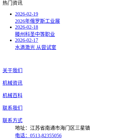
热门资讯
2026-02-19
2026年俄罗斯工业展
2026-02-18
滕州科圣中等职业
2026-02-17
水滴激光 从尝试室
关于我们
机械资讯
机械百科
联系我们
联系方式
地址：江苏省南通市海门区三星镇
电话：0513-82355056