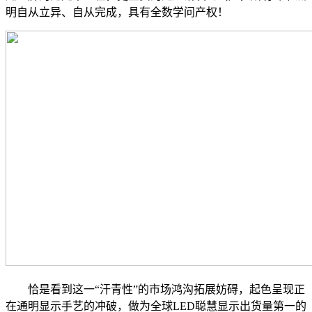
明自从立异、自从完成，具有全数学问产权！
恰是看到这一“汗青性”的市场鸿沟拓展妨碍，起色呈现正
在通明显示手艺的冲破，做为全球LED聪慧显示出货量第一的