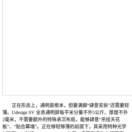
正在形态上，通明是根本，但要满脚“肆意安拆”还需要轻
薄。Udesign SV 全息通明屏每平米分量不外5公斤、厚度不外
2毫米，不需要额外的特殊承沉布局，能够肆意“吊挂天花
板”、“贴合幕墙”。正在够轻够薄的前提下，其采用特种光学