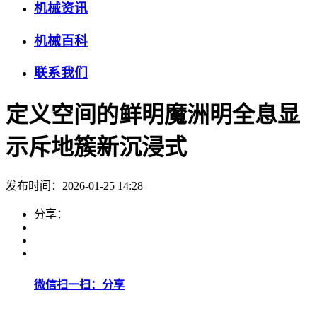
机械资讯
机械百科
联系我们
定义空间的鲜明魔洲明全息显
示斥地簇新沉浸式
发布时间：2026-01-25 14:28
分享：
微信扫一扫：分享