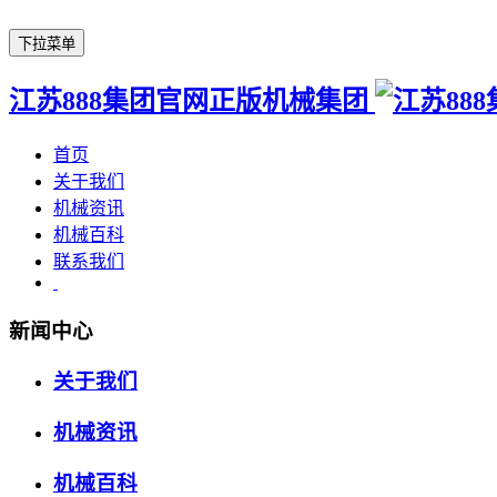
下拉菜单
江苏888集团官网正版机械集团
首页
关于我们
机械资讯
机械百科
联系我们
新闻中心
关于我们
机械资讯
机械百科