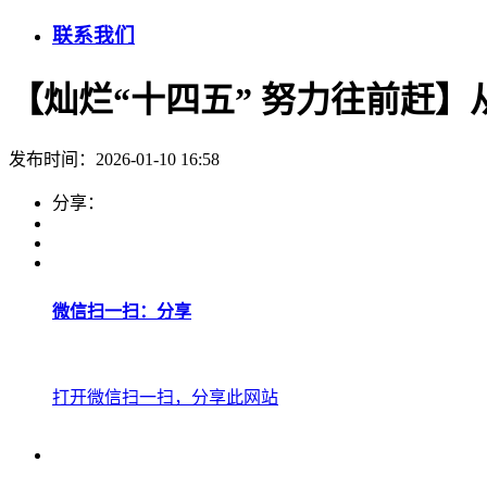
联系我们
【灿烂“十四五” 努力往前赶】
发布时间：2026-01-10 16:58
分享：
微信扫一扫：分享
打开微信扫一扫，分享此网站