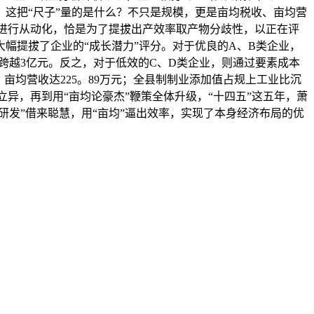
。这把“尺子”量的是什么？不只是规模，更是亩均税收、亩均营
元进行从动化，恰是为了提拔出产效率取产物分歧性，以正在评
幅提拔了企业的“成长潜力”评分。对于优良的A、B类企业，
资跨越3亿元。反之，对于低效的C、D类企业，则通过要素成本
，亩均营收达225。89万元；全县制制业添加值占规上工业比沉
立异，再到用“亩均论豪杰”鞭策全体升级，“十四五”这五年，萧
研发”借来聪慧，用“亩均”逼出效率，实现了本身经济布局的优