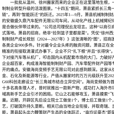
一批批从温州、徐州搬家而来的企业正在这里落地生根，一个
制制业转型升级的活泼图景。“十四五”期间，萧县紧抓长三角
链”，再到“智能跃迁”的跃迁。2025年1—9月，萧县机械制制
的安徽盛久鼎汽车配件无限公司车间，从动化产线上机械臂纪律
是合做伙伴带过来的。”公司总司理倪云龙坦言。这种“以商引
式落地。萧县的招商，绝非“捡到篮子里都是菜”。凭仗“徐州
制制财产成长规划（2024—2027年）》这张清晰的“图”，招
各类企业900多件。针对最令企业头疼的融资问题，萧县正在全
精准的衔接取滴灌式办事下，企业不只“扎下根”并且“长得快
下对接汽车等从机厂，叩击国内从机配套市场的大门，力破好产
企业超百家，构成淮海智能制制财产园、汽车零配件财产园等专
开的痛点。安徽海尚变频手艺无限公司对此感到颇深。这家从
金、石化及新能源等行业，产值从搬家时的万万元级跃升至202
G60科创走廊设立“长三角城市结合立异空间”。海尚变频做
十多名高条理人才，昔时就推出一款新产物，成功打入海外市场。
域高新手艺企业引才的困局。它山之石能够攻玉，萧县摸索“飞
巢。近期，开辟区先后设立院士工做坐1个，博士后工做坐1个
艺，打破国外持久垄断。相关已由当地企业衔接，并取奇瑞、吉
能，萧县起头出力鞭策财产生态的全体跃迁，“亩均论豪杰”即