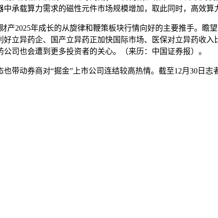
器中承载算力需求的磁性元件市场规模增加，取此同时，高效算
2025年成长的从旋律和鞭策板块行情向好的主要推手。瞻望医
利好立异药企、国产立异药正加快国际市场、医保对立异药收入
药公司也会遭到更多投资者的关心。（来历：中国证券报）。
带动券商对“掘金”上市公司连结较高热情。截至12月30日志者发