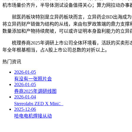
机市场量价齐升，半导体测试设备值得关心；算力网拉动办事
就医药板块特别是立异药板块而言，立异药企BD出海成为财产
将立异药财产链做为结构的从线，来由包罗政策端的鼎力支撑
数量添加和产物持续爬坡，可以或许证明本身盈利能力的立异
梳理券商2025年调研上市公司全体环境看，活跃的买卖形态也
年全年根基相当，占A股上市公司总数的对折以上。
热门资讯
2026-01-05
有没有一张照片会
2026-01-05
券商2025年调研线图
2026-01-04
Stereolabs ZED X Mini：
2025-12-06
哈电电机焊接从动