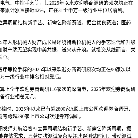
电气、中控手艺等，其2025年以来欢迎券商调研的频次均正在
来累计涨幅接近42%，正在31个申万一级行业中位居前列。
立异周期结构新手艺、新需乞降新赛道，掘金优良赛道；医药
25年人形机械人财产成长是环绕特斯拉机械人的手艺迭代和升级
端和财产端无望实现中美共振，送来从升浪。就投资从线而言，关
关心。
疗等抢手标的2025年以来欢迎券商调研频次均正在90家次以
申万一级行业中排名相对靠后。
全年欢迎券商调研116家次的深南电，2025年欢迎券商调研
设备行业相差无几。
时，2025年以来已有超2800家A股上市公司欢迎券商调研，
有跨越290家上市公司欢迎券商调研。
阐发师刘航沿着AI立异周期结构新手艺、新需乞降新周期，掘
机能存储需求，显著提拔测试复杂度并耽误测试时间，带动测试