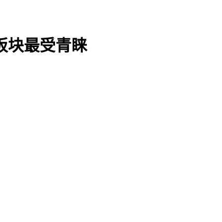
大板块最受青睐