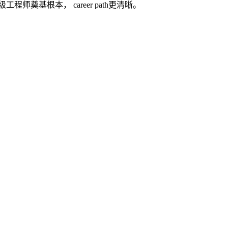
根本， career path更清晰。