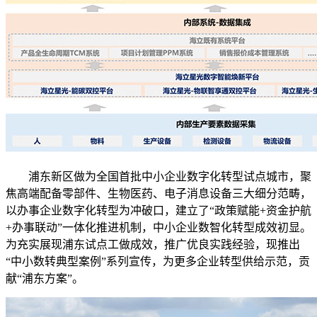
浦东新区做为全国首批中小企业数字化转型试点城市，聚
焦高端配备零部件、生物医药、电子消息设备三大细分范畴，
以办事企业数字化转型为冲破口，建立了“政策赋能+资金护航
+办事联动”一体化推进机制，中小企业数智化转型成效初显。
为充实展现浦东试点工做成效，推广优良实践经验，现推出
“中小数转典型案例”系列宣传，为更多企业转型供给示范，贡
献“浦东方案”。