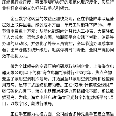
压缩机行业尺度，鞭策碳脚印办理的规范化取尺度化，彰显行
业标杆企业的义务担任取手艺引领力。
企业数字化转型的效益正加快兑现，正在节能降本取运营
提效上取得显著。能源成本方面，单元工时能耗下降5%，年
节流电费数十万元；从动化能源统计替代人工抄表，大幅降低
了人力成本。运营成本方面，物联网平台实现了考勤、消费等
办理的从动化，并强化了外来人员管控，全年节流办理成本显
著；出产仓储系统升级后，毛病停机时间降低，全财产链协同
效率提拔35%。
做为全球领先的空调压缩机研发取制制企业，上海海立电
器无限公司(以下简称“海立电器”)深耕行业30余年，焦点产物
笼盖了家用空调制冷范畴，并拓展至非家用空调范畴和轻型商
用范畴，是转子式压缩机带领者。正在“双碳”计谋取全球财产
链低碳化布景下，海立电器面对能源办理精细化不脚、系统数
据孤岛、为此，海立电器启动“海立星光数字智能焕新平台”项
目，以数字化手段进行破局。
正在手艺能力扶植方面，公司融合多种先辈手艺建立高靠