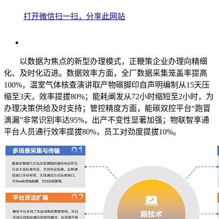
打开微信扫一扫，分享此网站
以数据为焦点的新型办理模式，正鞭策企业办理向精细
化、及时化迈进。数据效率方面，全厂数据采集笼盖率提高
100%，温室气体核查演讲取产物碳脚印自声明编制从15天压
缩至3天，效率提拔80%；能耗阐发从72小时缩短至2小时，为
办理决策供给及时支持；管控精度方面，能碳双控平台“跑冒
滴漏”非常识别率达95%，出产不变性显著加强；物联智享通
平台人员通行效率提拔80%，员工对劲度提拔10%。