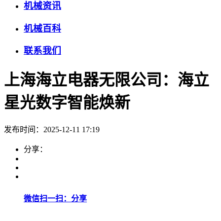
机械资讯
机械百科
联系我们
上海海立电器无限公司：海立
星光数字智能焕新
发布时间：2025-12-11 17:19
分享：
微信扫一扫：分享