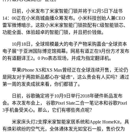
日前，小米发布了米家智能门锁并将于12月5日下战书
14：00正在小米商城曲播众筹发布。小米科技创始人兼CEO
雷军微博暗示，这款小米米家智能门锁款配有C级智能锁芯、
功能全面、体验超卓的智能门锁，并且把价钱做。
10月18日，全球规模最大的电子产物采购嘉会“全球资本
电子展”于亚洲国际博览馆揭幕。网易有道正在9月份方才发布
的有道翻译王2。0 Pro表态现场，并成为指定翻译机。
苹果iPhone XS和XS Max曾经正在全球连续开售，无论仍
是网友对于两款新品都心存“疑虑”，这么贵会有人买吗？通过
第一周的发卖成就来看，你们都错了。
日前，谷歌确定将于10月9日举行2018年硬件新品发布
会。本次发布会上， 谷歌Pixel Slate二合一笔记本和谷歌Pixel
3手机备受关心。那么，它们有哪些亮点呢？
米家床头灯2支撑米家智能家居系统和Apple HomeKit，具
有焕彩缤纷的空气光，全体通体发光如宝石一般，售价仅为