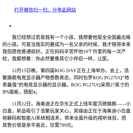
打开微信扫一扫，分享此网站
我已经想过若是我有一个小孩，我想要他是全全国最出格
的小孩。可是当我实的要成为一名父亲的时候，我才晓得本来
我但愿他普通就好。正在妈妈辛苦怀他10个月里的每一次产
检，我都想着：你必然要像其它小伴侣一样，让医。
12月15日晚，第四届ROG DAY正在上海举办。会上，浩
繁旗舰电竞显示器产物悉数表态，同时包罗ROG PG27UQ“地
表最强”的电竞显示器的显示器。ROG PG27UQ采用27英寸的
IPS面板，搭配4。
11月22日，海美迪正在京东正式上线年度沉磅旗舰——小
白盒，新品吸引了浩繁玩家关心，其缘由正在于海美迪小白盒
将解码和智能AI系统相连系，带来全面升级的视听体验，而
其售价很是亲平易近，仅需799元。