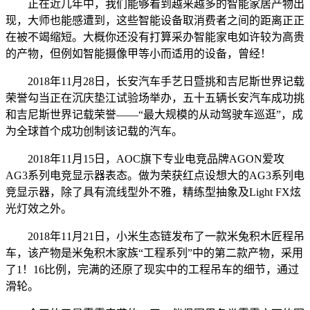
正在近几年中，我们能够看到越来越多的智能家居产物出
现，大师也能感遭到，这些智能设备取消费者之间的距离正正
在被不竭缩短。大概你还没有打算采办智能家电如许较为高贵
的产物，但例如智能摄像甲等小而适用的设备，曾经！
2018年11月28日，长安汽车手艺日暨挑和吉尼斯世界记载
荣誉勾当正在沉庆垫江试验场举办，五十五辆长安汽车成功挑
和吉尼斯世界记载荣誉——“最大规模的从动驾驶车巡逛”，成
为全球首个成功创制该记载的汽车。
2018年11月15日，AOC旗下专业电竞品牌AGON爱攻
AG3系列电竞显示器表态。做为荣获红点设想大的AG3系列电
竞显示器，除了具有流线型外不雅，精练型抽象及Light FX炫
光灯效之外。
2018年11月21日，小米生态链发布了一款米兔积木匠程吊
车，该产物是米兔积木家族“工程系列”中的第二款产物，采用
了1！16比例，完满的还原了现实中的工程吊车的细节，通过
滑轮。