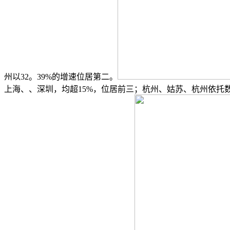
州以32。39%的增速位居第二。
上海、、深圳，均超15%，位居前三；杭州、姑苏、杭州依托数