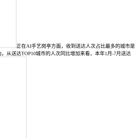
正在AI手艺岗亭方面，收到送达人次占比最多的城市是
从送达TOP10城市的人次同比增加来看，本年1月-7月送达