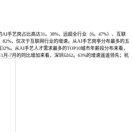
AI手艺岗占比高达31。38%，远超全行业（6。47%）、互联
为39。82%，仅次于互联网行业的增速。从AI手艺岗亭分布最多的五
2%。从AI手艺人才需求最多的TOP10城市年薪段分布来看，
1月-7月的同比增加来看，深圳以62。63%的增速遥遥领先；杭