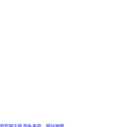
集团官网正版
隐私条款
网站地图