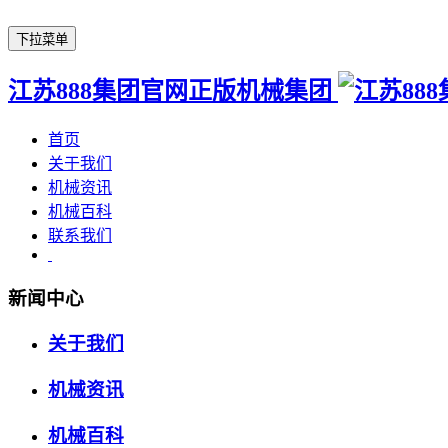
下拉菜单
江苏888集团官网正版机械集团
首页
关于我们
机械资讯
机械百科
联系我们
新闻中心
关于我们
机械资讯
机械百科