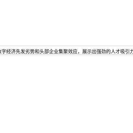
字经济先发劣势和头部企业集聚效应，展示出强劲的人才吸引力。