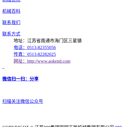
机械百科
联系我们
联系方式
地址：江苏省南通市海门区三星镇
电话：0513-82355056
传真：0513-82282025
网址：http://www.aokend.com
微信扫一扫：分享
扫描关注微信公众号